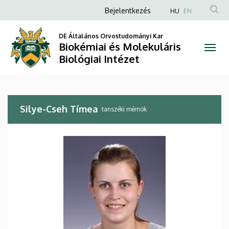
Silye-
Ugrás
Anonim
Bejelentkezés
HU
EN
a
Felhasználói
Cseh
tartalomra
DE Általános Orvostudományi Kar
fiók
Biokémiai és Molekuláris
Tímea
menüje
Biológiai Intézet
|
Biokémiai
Silye-Cseh Tímea
és
tanszéki mérnök
Molekuláris
Biológiai
Intézet