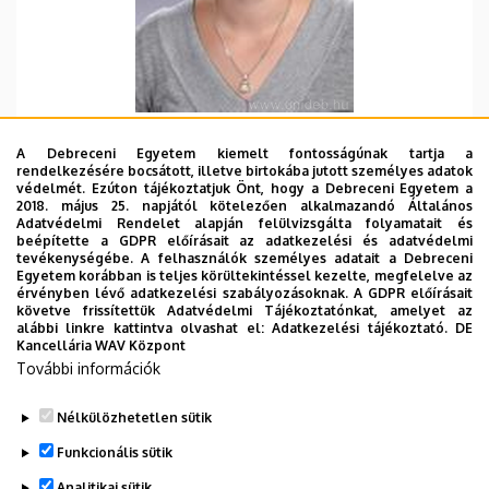
Szervezeti egység
A Debreceni Egyetem kiemelt fontosságúnak tartja a
Debreceni Egyetem, Általános Orvostudományi
rendelkezésére bocsátott, illetve birtokába jutott személyes adatok
Kar, Biokémiai és Molekuláris Biológiai Intézet
védelmét. Ezúton tájékoztatjuk Önt, hogy a Debreceni Egyetem a
2018. május 25. napjától kötelezően alkalmazandó Általános
Központi telefonszám, mellék
Adatvédelmi Rendelet alapján felülvizsgálta folyamatait és
beépítette a GDPR előírásait az adatkezelési és adatvédelmi
+36 52 512 900
/
65234
tevékenységébe. A felhasználók személyes adatait a Debreceni
Egyetem korábban is teljes körültekintéssel kezelte, megfelelve az
Email
érvényben lévő adatkezelési szabályozásoknak. A GDPR előírásait
cseh.timea@med.unideb.hu
követve frissítettük Adatvédelmi Tájékoztatónkat, amelyet az
alábbi linkre kattintva olvashat el:
Adatkezelési tájékoztató.
DE
Cím
Kancellária WAV Központ
4032 Debrecen, Egyetem tér 1.
További információk
Épület, emelet, ajtó
Nélkülözhetetlen sütik
Élettudományi labor épület
, 3. emelet, 3.209
Funkcionális sütik
Weboldalak
Analitikai sütik