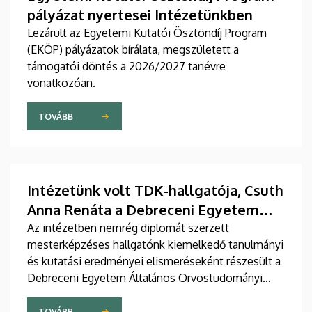
pályázat nyertesei Intézetünkben
Lezárult az Egyetemi Kutatói Ösztöndíj Program
(EKÖP) pályázatok bírálata, megszületett a
támogatói döntés a 2026/2027 tanévre
vonatkozóan.
TOVÁBB
Intézetünk volt TDK-hallgatója, Csuth
Anna Renáta a Debreceni Egyetem
ÁOK Török József-díjában részesült
Az intézetben nemrég diplomát szerzett
mesterképzéses hallgatónk kiemelkedő tanulmányi
és kutatási eredményei elismeréseként részesült a
Debreceni Egyetem Általános Orvostudományi
Karának rangos kitüntetésében.
TOVÁBB