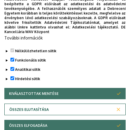
10
11
12
13
14
15
16
beépítette a GDPR előírásait az adatkezelési és adatvédelmi
tevékenységébe. A felhasználók személyes adatait a Debreceni
Egyetem korábban is teljes körültekintéssel kezelte, megfelelve az
érvényben lévő adatkezelési szabályozásoknak. A GDPR előírásait
17
18
19
20
21
22
23
követve frissítettük Adatvédelmi Tájékoztatónkat, amelyet az
alábbi linkre kattintva olvashat el:
Adatkezelési tájékoztató.
DE
Kancellária WAV Központ
További információk
24
25
26
27
28
29
30
Nélkülözhetetlen sütik
31
1
2
3
4
5
6
Funkcionális sütik
Analitikai sütik
Hirdetési sütik
TOVÁBB AZ ÖSSZES ESEMÉNYRE
KIVÁLASZTOTTAK MENTÉSE
WITHDRAW CONSENT
Adatvédelem
Adatvédelem
ÖSSZES ELUTASÍTÁSA
Technikai információk
ÖSSZES ELFOGADÁSA