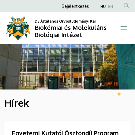
Biokémiai
Anonim
Bejelentkezés
HU
EN
Felhasználói
és
DE Általános Orvostudományi Kar
fiók
Biokémiai és Molekuláris
Molekuláris
menüje
Biológiai Intézet
Biológiai
DIAVETÍTÉS
Intézet
Hírek
HÍREK
Egyetemi Kutatói Ösztöndíj Program