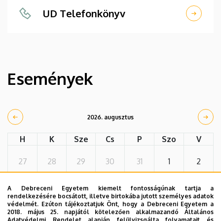
UD Telefonkönyv
Események
2026. augusztus
H
K
Sze
Cs
P
Szo
V
27
28
29
30
31
1
2
A Debreceni Egyetem kiemelt fontosságúnak tartja a
3
4
5
6
7
8
9
rendelkezésére bocsátott, illetve birtokába jutott személyes adatok
védelmét. Ezúton tájékoztatjuk Önt, hogy a Debreceni Egyetem a
2018. május 25. napjától kötelezően alkalmazandó Általános
Adatvédelmi Rendelet alapján felülvizsgálta folyamatait és