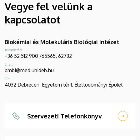
Vegye fel velünk a
kapcsolatot
Biokémiai és Molekuláris Biológiai Intézet
Telefonszám
+36 52 512 900 /65565, 62732
Email
bmbi@med.unideb.hu
Cím
4032 Debrecen, Egyetem tér 1. Élettudományi Épület
Szervezeti Telefonkönyv