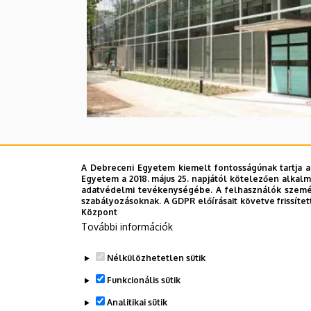
A Debreceni Egyetem kiemelt fontosságúnak tartja a
Legutóbbi frissítés:
2025. 09. 05. 09:18
Egyetem a 2018. május 25. napjától kötelezően alkalm
adatvédelmi tevékenységébe. A felhasználók személ
szabályozásoknak. A GDPR előírásait követve frissítet
Központ
További információk
Nélkülözhetetlen sütik
Funkcionális sütik
Analitikai sütik