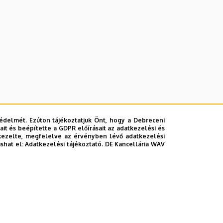
édelmét. Ezúton tájékoztatjuk Önt, hogy a Debreceni
it és beépítette a GDPR előírásait az adatkezelési és
kezelte, megfelelve az érvényben lévő adatkezelési
ashat el:
Adatkezelési tájékoztató.
DE Kancellária WAV