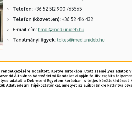
Telefon:
+36 52 512 900 /65565
Telefon (közvetlen):
+36 52 416 432
E-mail cím:
bmbi@med.unideb.hu
Tanulmányi ügyek:
tokes@med.unideb.hu
 rendelkezésére bocsátott, illetve birtokába jutott személyes adatok v
azandó Általános Adatvédelmi Rendelet alapján felülvizsgálta folyamata
yes adatait a Debreceni Egyetem korábban is teljes körültekintéssel 
tük Adatvédelmi Tájékoztatónkat, amelyet az alábbi linkre kattintva olv