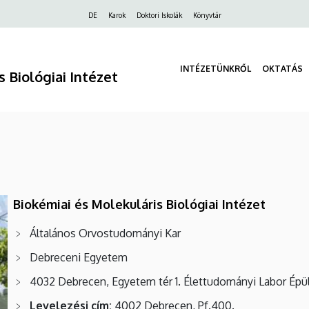
Felső
DE
Karok
Doktori Iskolák
Könyvtár
navigáció
INTÉZETÜNKRŐL
OKTATÁS
 Biológiai Intézet
Biokémiai és Molekuláris Biológiai Intézet
Általános Orvostudományi Kar
Debreceni Egyetem
4032 Debrecen, Egyetem tér 1. Élettudományi Labor Épü
Levelezési cím:
4002 Debrecen, Pf.400.