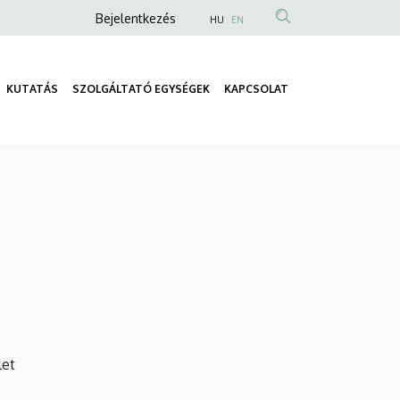
Anonim
Bejelentkezés
HU
EN
Felhasználói
fiók
KUTATÁS
SZOLGÁLTATÓ EGYSÉGEK
KAPCSOLAT
menüje
Fő
navigáció
let