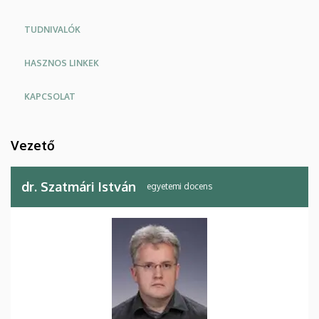
Molekuláris
TUDNIVALÓK
Biológiai
HASZNOS LINKEK
Intézet
KAPCSOLAT
Vezető
dr. Szatmári István
egyetemi docens