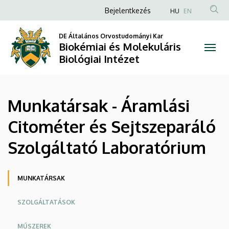
Munkatársak
Ugrás
Anonim
Bejelentkezés
HU
EN
a
Felhasználói
-
tartalomra
DE Általános Orvostudományi Kar
fiók
Biokémiai és Molekuláris
Áramlási
menüje
Biológiai Intézet
Citométer
és
Munkatársak - Áramlási
Sejtszeparáló
Citométer és Sejtszeparáló
Szolgáltató
Szolgáltató Laboratórium
Laboratórium
|
Oldalmenü
MUNKATÁRSAK
Biokémiai
SZOLGÁLTATÁSOK
és
MŰSZEREK