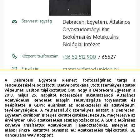
Szervezeti egység
Debreceni Egyetem, Általános
Orvostudományi Kar,
Biokémiai és Molekuláris
Biológiai Intézet
Központi telefonszám
+36 52 512 900
65527
E-mail cím
szatmari@med.unideb.hu
A Debreceni Egyetem kiemelt fontosságúnak tartja a
Cím
4032 Debrecen Egyetem tér 1
rendelkezésére bocsátott, illetve birtokába jutott személyes adatok
védelmét. Ezúton tájékoztatjuk Önt, hogy a Debreceni Egyetem a
Épület
Élettudományi labor épület
2018. május 25. napjától kötelezően alkalmazandó Általános
Adatvédelmi Rendelet alapján felülvizsgálta folyamatait és
beépítette a GDPR előírásait az adatkezelési és adatvédelmi
Emelet, ajtó
3. emelet, 3.504
tevékenységébe. A felhasználók személyes adatait a Debreceni
Egyetem korábban is teljes körültekintéssel kezelte, megfelelve az
Weboldal
Szervezeti weboldal
érvényben lévő adatkezelési szabályozásoknak. A GDPR előírásait
követve frissítettük Adatvédelmi Tájékoztatónkat, amelyet az
Tudóstér profil
alábbi linkre kattintva olvashat el:
Adatkezelési tájékoztató.
DE
Kancellária WAV Központ