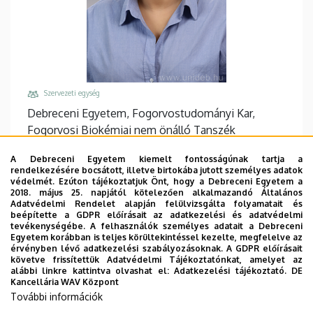
Szervezeti egység
Debreceni Egyetem, Fogorvostudományi Kar,
Fogorvosi Biokémiai nem önálló Tanszék
Központi telefonszám, mellék
A Debreceni Egyetem kiemelt fontosságúnak tartja a
+36 52 411 600
/
64789
rendelkezésére bocsátott, illetve birtokába jutott személyes adatok
védelmét. Ezúton tájékoztatjuk Önt, hogy a Debreceni Egyetem a
Email
2018. május 25. napjától kötelezően alkalmazandó Általános
Adatvédelmi Rendelet alapján felülvizsgálta folyamatait és
kkriszti@med.unideb.hu
beépítette a GDPR előírásait az adatkezelési és adatvédelmi
tevékenységébe. A felhasználók személyes adatait a Debreceni
Cím
Egyetem korábban is teljes körültekintéssel kezelte, megfelelve az
4032 Debrecen Egyetem tér 1
érvényben lévő adatkezelési szabályozásoknak. A GDPR előírásait
követve frissítettük Adatvédelmi Tájékoztatónkat, amelyet az
Épület, emelet, ajtó
alábbi linkre kattintva olvashat el:
Adatkezelési tájékoztató.
DE
Kancellária WAV Központ
Élettudományi labor épület
, 3. emelet, 3.110
További információk
(Munkavégzés helye: ÁOK Biokémiai és