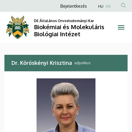
Dr.
Ugrás
Anonim
Bejelentkezés
HU
EN
a
Felhasználói
Köröskényi
tartalomra
DE Általános Orvostudományi Kar
fiók
Biokémiai és Molekuláris
Krisztina
menüje
Biológiai Intézet
|
Biokémiai
Dr. Köröskényi Krisztina
és
adjunktus
Molekuláris
Biológiai
Intézet