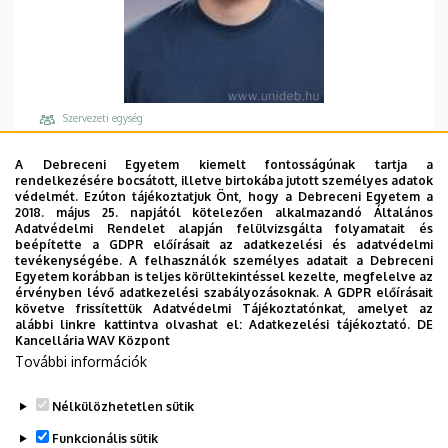
Szervezeti egység
Debreceni Egyetem, Általános Orvostudományi
A Debreceni Egyetem kiemelt fontosságúnak tartja a
Kar, Biokémiai és Molekuláris Biológiai Intézet
rendelkezésére bocsátott, illetve birtokába jutott személyes adatok
védelmét. Ezúton tájékoztatjuk Önt, hogy a Debreceni Egyetem a
Központi telefonszám, mellék
2018. május 25. napjától kötelezően alkalmazandó Általános
+36 52 411 717
/
55734
Adatvédelmi Rendelet alapján felülvizsgálta folyamatait és
beépítette a GDPR előírásait az adatkezelési és adatvédelmi
Email
tevékenységébe. A felhasználók személyes adatait a Debreceni
Egyetem korábban is teljes körültekintéssel kezelte, megfelelve az
kallo.gergo@med.unideb.hu
érvényben lévő adatkezelési szabályozásoknak. A GDPR előírásait
követve frissítettük Adatvédelmi Tájékoztatónkat, amelyet az
Cím
alábbi linkre kattintva olvashat el:
Adatkezelési tájékoztató.
DE
4032 Debrecen, Nagyerdei körút 98.
Kancellária WAV Központ
További információk
Épület, emelet, ajtó
Elméleti Tömb
, 2. emelet, 208
Nélkülözhetetlen sütik
Weboldalak
Funkcionális sütik