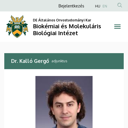
Dr.
Ugrás
Anonim
Bejelentkezés
HU
EN
a
Felhasználói
Kalló
tartalomra
DE Általános Orvostudományi Kar
fiók
Biokémiai és Molekuláris
Gergő
menüje
Biológiai Intézet
|
Biokémiai
Dr. Kalló Gergő
és
adjunktus
Molekuláris
Biológiai
Intézet