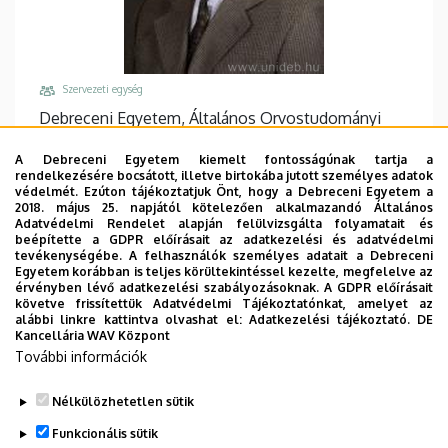
Szervezeti egység
Debreceni Egyetem, Általános Orvostudományi
Kar, Biokémiai és Molekuláris Biológiai Intézet
A Debreceni Egyetem kiemelt fontosságúnak tartja a
Központi telefonszám, mellék
rendelkezésére bocsátott, illetve birtokába jutott személyes adatok
védelmét. Ezúton tájékoztatjuk Önt, hogy a Debreceni Egyetem a
+36 52 512 900
/
68226
/
56488
/
62750
2018. május 25. napjától kötelezően alkalmazandó Általános
+36 52 411 717
Adatvédelmi Rendelet alapján felülvizsgálta folyamatait és
beépítette a GDPR előírásait az adatkezelési és adatvédelmi
Email
tevékenységébe. A felhasználók személyes adatait a Debreceni
Egyetem korábban is teljes körültekintéssel kezelte, megfelelve az
uray.ivan@med.unideb.hu
érvényben lévő adatkezelési szabályozásoknak. A GDPR előírásait
követve frissítettük Adatvédelmi Tájékoztatónkat, amelyet az
Cím
alábbi linkre kattintva olvashat el:
Adatkezelési tájékoztató.
DE
4032 Debrecen Egyetem tér 1
Kancellária WAV Központ
További információk
Épület, emelet, ajtó
Élettudományi labor épület
, 2. emelet, 2.026, 2.401
Nélkülözhetetlen sütik
Weboldalak
Funkcionális sütik
Website