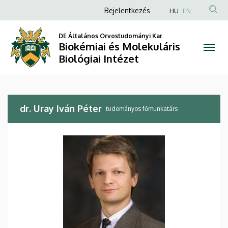
dr.
Ugrás
Anonim
Bejelentkezés
HU
EN
a
Felhasználói
Uray
tartalomra
DE Általános Orvostudományi Kar
fiók
Biokémiai és Molekuláris
Iván
menüje
Biológiai Intézet
Péter
|
dr. Uray Iván Péter
Biokémiai
tudományos főmunkatárs
és
Molekuláris
Biológiai
Intézet