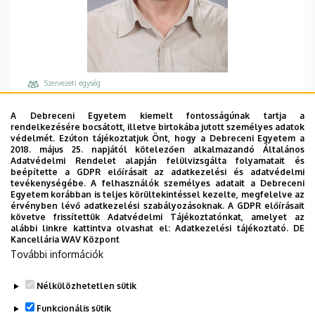
Szervezeti egység
Debreceni Egyetem, Általános Orvostudományi
A Debreceni Egyetem kiemelt fontosságúnak tartja a
Kar, Biokémiai és Molekuláris Biológiai Intézet
rendelkezésére bocsátott, illetve birtokába jutott személyes adatok
védelmét. Ezúton tájékoztatjuk Önt, hogy a Debreceni Egyetem a
Központi telefonszám, mellék
2018. május 25. napjától kötelezően alkalmazandó Általános
+36 52 512 900
/
62762
Adatvédelmi Rendelet alapján felülvizsgálta folyamatait és
beépítette a GDPR előírásait az adatkezelési és adatvédelmi
Email
tevékenységébe. A felhasználók személyes adatait a Debreceni
Egyetem korábban is teljes körültekintéssel kezelte, megfelelve az
barta.endre@unideb.hu
érvényben lévő adatkezelési szabályozásoknak. A GDPR előírásait
követve frissítettük Adatvédelmi Tájékoztatónkat, amelyet az
Cím
alábbi linkre kattintva olvashat el:
Adatkezelési tájékoztató.
DE
4032 Debrecen Egyetem tér 1
Kancellária WAV Központ
További információk
Épület, emelet, ajtó
Élettudományi labor épület
, 3. emelet, 3.507
Nélkülözhetetlen sütik
Weboldalak
Funkcionális sütik