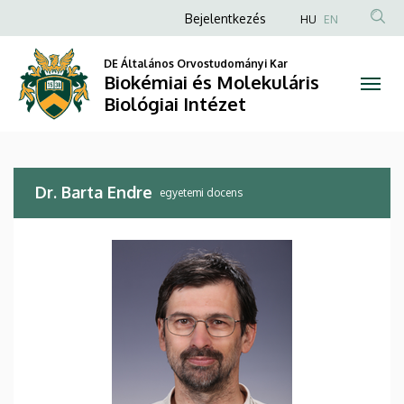
Dr.
Ugrás
Anonim
Bejelentkezés
HU
EN
a
Felhasználói
Barta
tartalomra
DE Általános Orvostudományi Kar
fiók
Biokémiai és Molekuláris
Endre
menüje
Biológiai Intézet
|
Biokémiai
Dr. Barta Endre
és
egyetemi docens
Molekuláris
Biológiai
Intézet