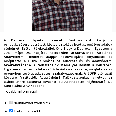
Szervezeti egység
A Debreceni Egyetem kiemelt fontosságúnak tartja a
Debreceni Egyetem, Általános Orvostudományi
rendelkezésére bocsátott, illetve birtokába jutott személyes adatok
Kar, Biokémiai és Molekuláris Biológiai Intézet
védelmét. Ezúton tájékoztatjuk Önt, hogy a Debreceni Egyetem a
2018. május 25. napjától kötelezően alkalmazandó Általános
Központi telefonszám, mellék
Adatvédelmi Rendelet alapján felülvizsgálta folyamatait és
beépítette a GDPR előírásait az adatkezelési és adatvédelmi
+36 52 512 900
/
64616
tevékenységébe. A felhasználók személyes adatait a Debreceni
Egyetem korábban is teljes körültekintéssel kezelte, megfelelve az
Email
érvényben lévő adatkezelési szabályozásoknak. A GDPR előírásait
krisztian.bene@med.unideb.hu
követve frissítettük Adatvédelmi Tájékoztatónkat, amelyet az
alábbi linkre kattintva olvashat el:
Adatkezelési tájékoztató.
DE
Cím
Kancellária WAV Központ
4032 Debrecen, Egyetem tér 1.
További információk
Épület, emelet, ajtó
Nélkülözhetetlen sütik
Élettudományi labor épület
, 3. emelet (3.211)
Funkcionális sütik
Weboldalak