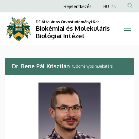
Dr.
Ugrás
Anonim
Bejelentkezés
HU
EN
a
Felhasználói
Bene
tartalomra
DE Általános Orvostudományi Kar
fiók
Biokémiai és Molekuláris
Pál
menüje
Biológiai Intézet
Krisztián
|
Dr. Bene Pál Krisztián
Biokémiai
tudományos munkatárs
és
Molekuláris
Biológiai
Intézet