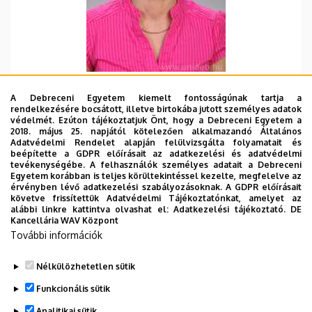
Szervezeti egység
A Debreceni Egyetem kiemelt fontosságúnak tartja a
Debreceni Egyetem, Általános Orvostudományi
rendelkezésére bocsátott, illetve birtokába jutott személyes adatok
Kar, Biokémiai és Molekuláris Biológiai Intézet
védelmét. Ezúton tájékoztatjuk Önt, hogy a Debreceni Egyetem a
2018. május 25. napjától kötelezően alkalmazandó Általános
Központi telefonszám, mellék
Adatvédelmi Rendelet alapján felülvizsgálta folyamatait és
beépítette a GDPR előírásait az adatkezelési és adatvédelmi
+36 52 512 900
/
65820
tevékenységébe. A felhasználók személyes adatait a Debreceni
Egyetem korábban is teljes körültekintéssel kezelte, megfelelve az
Email
érvényben lévő adatkezelési szabályozásoknak. A GDPR előírásait
nagy.jennifer@med.unideb.hu
követve frissítettük Adatvédelmi Tájékoztatónkat, amelyet az
alábbi linkre kattintva olvashat el:
Adatkezelési tájékoztató.
DE
Cím
Kancellária WAV Központ
4032 Debrecen, Egyetem tér 1.
További információk
Épület, emelet, ajtó
Nélkülözhetetlen sütik
Élettudományi labor épület
, 3. emelet, 3.049-3.051
Funkcionális sütik
Weboldalak
Analitikai sütik