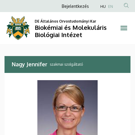
Nagy
Ugrás
Anonim
Bejelentkezés
HU
EN
a
Felhasználói
Jennifer
tartalomra
DE Általános Orvostudományi Kar
fiók
Biokémiai és Molekuláris
|
menüje
Biológiai Intézet
Biokémiai
és
Nagy Jennifer
Molekuláris
szakmai szolgáltató
Biológiai
Intézet