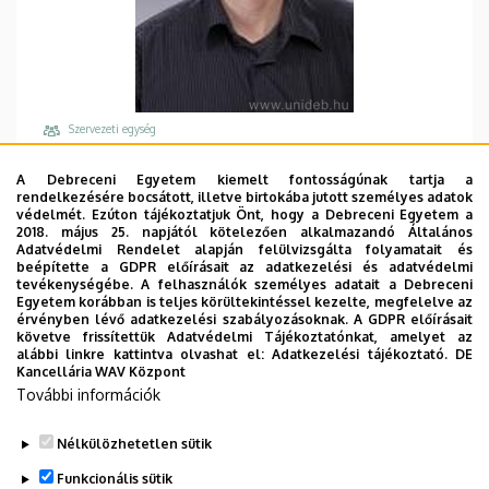
Szervezeti egység
Debreceni Egyetem, Általános Orvostudományi
A Debreceni Egyetem kiemelt fontosságúnak tartja a
Kar, Biokémiai és Molekuláris Biológiai Intézet
rendelkezésére bocsátott, illetve birtokába jutott személyes adatok
védelmét. Ezúton tájékoztatjuk Önt, hogy a Debreceni Egyetem a
Központi telefonszám, mellék
2018. május 25. napjától kötelezően alkalmazandó Általános
+36 52 512 900
/
64789
Adatvédelmi Rendelet alapján felülvizsgálta folyamatait és
beépítette a GDPR előírásait az adatkezelési és adatvédelmi
Email
tevékenységébe. A felhasználók személyes adatait a Debreceni
Egyetem korábban is teljes körültekintéssel kezelte, megfelelve az
sarang@med.unideb.hu
érvényben lévő adatkezelési szabályozásoknak. A GDPR előírásait
követve frissítettük Adatvédelmi Tájékoztatónkat, amelyet az
Cím
alábbi linkre kattintva olvashat el:
Adatkezelési tájékoztató.
DE
4032 Debrecen, Egyetem tér 1.
Kancellária WAV Központ
További információk
Épület, emelet, ajtó
Élettudományi labor épület
, 3. emelet, 3.110
Nélkülözhetetlen sütik
Weboldalak
Funkcionális sütik