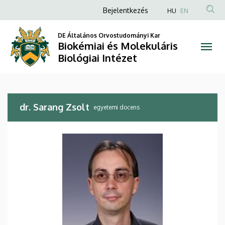
dr.
Ugrás
Anonim
Bejelentkezés
HU
EN
a
Felhasználói
Sarang
tartalomra
DE Általános Orvostudományi Kar
fiók
Biokémiai és Molekuláris
Zsolt
menüje
Biológiai Intézet
|
Biokémiai
dr. Sarang Zsolt
és
egyetemi docens
Molekuláris
Biológiai
Intézet