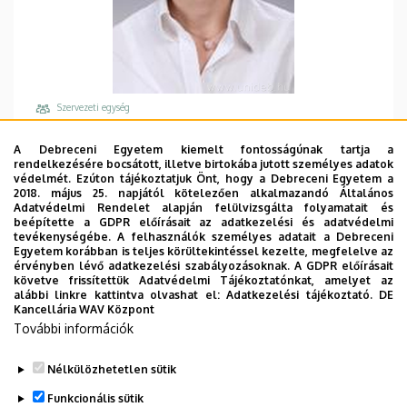
Szervezeti egység
Debreceni Egyetem, Általános Orvostudományi
A Debreceni Egyetem kiemelt fontosságúnak tartja a
Kar, Biokémiai és Molekuláris Biológiai Intézet
rendelkezésére bocsátott, illetve birtokába jutott személyes adatok
védelmét. Ezúton tájékoztatjuk Önt, hogy a Debreceni Egyetem a
Központi telefonszám, mellék
2018. május 25. napjától kötelezően alkalmazandó Általános
+36 52 512 900
/
62733
Adatvédelmi Rendelet alapján felülvizsgálta folyamatait és
beépítette a GDPR előírásait az adatkezelési és adatvédelmi
Email
tevékenységébe. A felhasználók személyes adatait a Debreceni
Egyetem korábban is teljes körültekintéssel kezelte, megfelelve az
scholtz@med.unideb.hu
érvényben lévő adatkezelési szabályozásoknak. A GDPR előírásait
követve frissítettük Adatvédelmi Tájékoztatónkat, amelyet az
Cím
alábbi linkre kattintva olvashat el:
Adatkezelési tájékoztató.
DE
4032 Debrecen Egyetem tér 1
Kancellária WAV Központ
További információk
Épület, emelet, ajtó
Élettudományi labor épület
, 2. emelet, 2.402
Nélkülözhetetlen sütik
Weboldalak
Funkcionális sütik