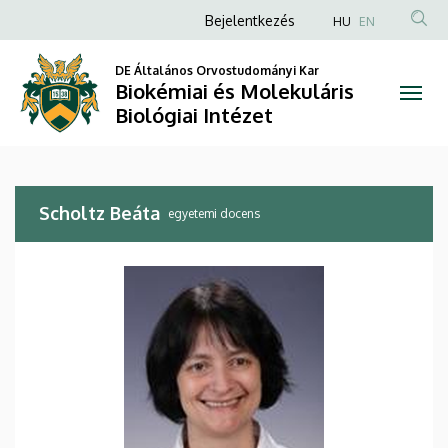
Scholtz
Ugrás
Anonim
Bejelentkezés
HU
EN
a
Felhasználói
Beáta
tartalomra
DE Általános Orvostudományi Kar
fiók
Biokémiai és Molekuláris
|
menüje
Biológiai Intézet
Biokémiai
és
Scholtz Beáta
Molekuláris
egyetemi docens
Biológiai
Intézet