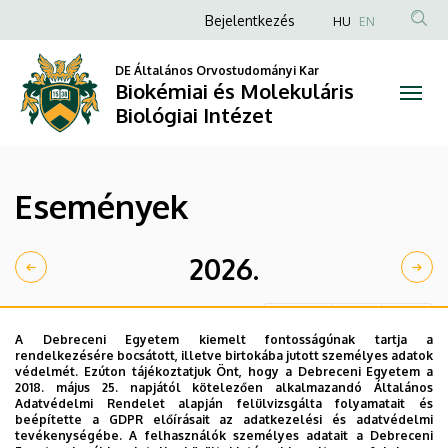
Események
Ugrás
Anonim
Bejelentkezés
HU
EN
a
Felhasználói
|
tartalomra
DE Általános Orvostudományi Kar
fiók
Biokémiai és Molekuláris
Biokémiai
menüje
Biológiai Intézet
és
Molekuláris
Események
Biológiai
Intézet
2026.
Hónap
Hét
Nap
A Debreceni Egyetem kiemelt fontosságúnak tartja a
rendelkezésére bocsátott, illetve birtokába jutott személyes adatok
védelmét. Ezúton tájékoztatjuk Önt, hogy a Debreceni Egyetem a
2018. május 25. napjától kötelezően alkalmazandó Általános
Adatvédelmi Rendelet alapján felülvizsgálta folyamatait és
beépítette a GDPR előírásait az adatkezelési és adatvédelmi
tevékenységébe. A felhasználók személyes adatait a Debreceni