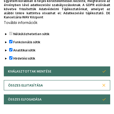
Egyetem korábban is teljes körültekintéssel kezelte, megfelelve az
érvényben lévő adatkezelési szabályozásoknak. A GDPR előírásait
követve frissítettük Adatvédelmi Tájékoztatónkat, amelyet az
alábbi linkre kattintva olvashat el:
Adatkezelési tájékoztató.
DE
Nincs megjeleníthető esemény
Kancellária WAV Központ
További információk
Nélkülözhetetlen sütik
Funkcionális sütik
Analitikai sütik
Hirdetési sütik
KIVÁLASZTOTTAK MENTÉSE
WITHDRAW CONSENT
Adatvédelem
Adatvédelem
ÖSSZES ELUTASÍTÁSA
Technikai információk
ÖSSZES ELFOGADÁSA
Copyright © 2026 Unideb