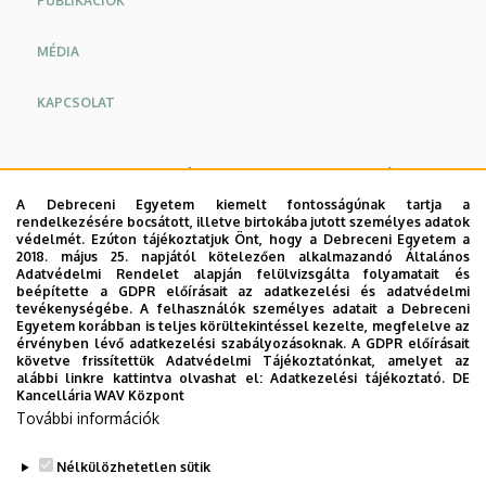
PUBLIKÁCIÓK
MÉDIA
KAPCSOLAT
A Biomarker kutatócsoport elsődleges célja olyan
molekulák azonosítása, amelyek elősegíthetik betegségek
A Debreceni Egyetem kiemelt fontosságúnak tartja a
rendelkezésére bocsátott, illetve birtokába jutott személyes adatok
diagnózisát, illetve terápiás célpontokként szolgálhatnak.
védelmét. Ezúton tájékoztatjuk Önt, hogy a Debreceni Egyetem a
A kutatócsoport elsősorban az idősödő populációt érintő
2018. május 25. napjától kötelezően alkalmazandó Általános
Adatvédelmi Rendelet alapján felülvizsgálta folyamatait és
betegségek, mint a cukorbetegség, és Alzheimer kór,
beépítette a GDPR előírásait az adatkezelési és adatvédelmi
valamint a kardiovaszkuláris megbetegedések és
tevékenységébe. A felhasználók személyes adatait a Debreceni
Egyetem korábban is teljes körültekintéssel kezelte, megfelelve az
bizonyos daganatok molekuláris mechanizmusának
érvényben lévő adatkezelési szabályozásoknak. A GDPR előírásait
tanulmányozását illetve a diagnózist elősegítő
követve frissítettük Adatvédelmi Tájékoztatónkat, amelyet az
alábbi linkre kattintva olvashat el:
Adatkezelési tájékoztató.
DE
biomarkerek azonosítását tűzte ki célul.
Kancellária WAV Központ
További információk
A tagok elkötelezettek olyan tömegspektrometriás
módszerfejlesztések irányába, amelyek segítségével,
Nélkülözhetetlen sütik
nagyfokú szelektivitás és érzékenység mellett, célzott