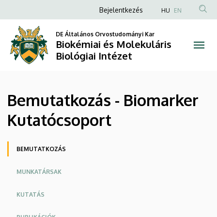
Bemutatkozás
Ugrás
Anonim
Bejelentkezés
HU
EN
a
Felhasználói
-
tartalomra
DE Általános Orvostudományi Kar
fiók
Biokémiai és Molekuláris
Biomarker
menüje
Biológiai Intézet
Kutatócsoport
|
Bemutatkozás - Biomarker
Biokémiai
Kutatócsoport
és
Molekuláris
Oldalmenü
BEMUTATKOZÁS
Biológiai
MUNKATÁRSAK
Intézet
KUTATÁS