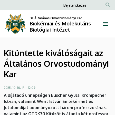
Kitüntette
Ugrás
Anonim
Bejelentkezés
a
Felhasználói
kiválóságait
tartalomra
DE Általános Orvostudományi Kar
fiók
Biokémiai és Molekuláris
az
menüje
Biológiai Intézet
Általános
Orvostudományi
Kitüntette kiválóságait az
Kar
Általános Orvostudományi
|
Kar
Biokémiai
és
2025. 10. 10., P – 12:09
A díjátadó ünnepségen Elischer Gyula, Krompecher
Molekuláris
István, valamint Went István Emlékérmet és
Jutalomdíjat adományozott három professzorának,
Biológiai
valamint az OTDK70 Kitűzőt is átadta két professor