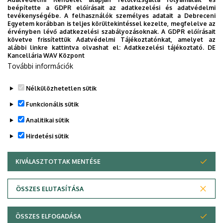
beépítette a GDPR előírásait az adatkezelési és adatvédelmi
tevékenységébe. A felhasználók személyes adatait a Debreceni
Egyetem korábban is teljes körültekintéssel kezelte, megfelelve az
érvényben lévő adatkezelési szabályozásoknak. A GDPR előírásait
követve frissítettük Adatvédelmi Tájékoztatónkat, amelyet az
alábbi linkre kattintva olvashat el:
Adatkezelési tájékoztató.
DE
Kancellária WAV Központ
További információk
Ezúton gratulálunk az elismeréshez!
Nélkülözhetetlen sütik
A teljes cikk az alábbi linken érhető
https://hirek.unideb.hu/kituntette-kivalosagait-az-
Funkcionális sütik
el:
altalanos-orvostudomanyi-kar
Analitikai sütik
Hirdetési sütik
Legutóbbi frissítés:
2025. 10. 10. 12:47
KIVÁLASZTOTTAK MENTÉSE
WITHDRAW CONSENT
Adatvédelem
Adatvédelem
ÖSSZES ELUTASÍTÁSA
Technikai információk
ÖSSZES ELFOGADÁSA