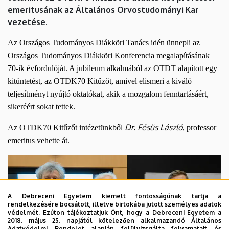
Intézet
emeritusának az Általános Orvostudományi Kar
vezetése.
Az Országos Tudományos Diákköri Tanács idén ünnepli az
Országos Tudományos Diákköri Konferencia megalapításának
70-ik évfordulóját. A jubileum alkalmából az OTDT alapított egy
kitüntetést, az OTDK70 Kitűzőt, amivel elismeri a kiváló
teljesítményt nyújtó oktatókat, akik a mozgalom fenntartásáért,
sikeréért sokat tettek.
Dr. Fésüs László
Az OTDK70 Kitűzőt intézetünkből
, professor
emeritus vehette át.
A Debreceni Egyetem kiemelt fontosságúnak tartja a
rendelkezésére bocsátott, illetve birtokába jutott személyes adatok
védelmét. Ezúton tájékoztatjuk Önt, hogy a Debreceni Egyetem a
2018. május 25. napjától kötelezően alkalmazandó Általános
Adatvédelmi Rendelet alapján felülvizsgálta folyamatait és