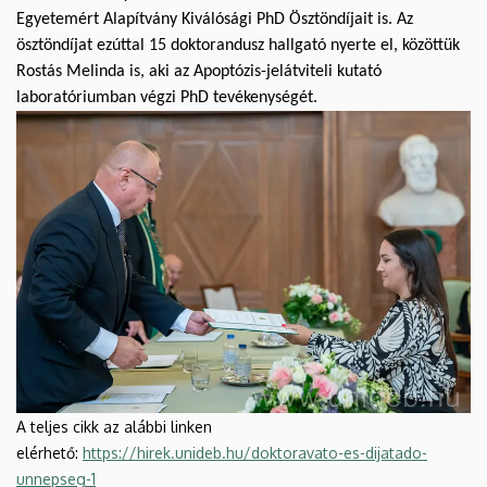
Egyetemért Alapítvány Kiválósági PhD Ösztöndíjait is. Az
ösztöndíjat ezúttal 15 doktorandusz hallgató nyerte el, közöttük
Rostás Melinda is, aki az Apoptózis-jelátviteli kutató
laboratóriumban végzi PhD tevékenységét.
A teljes cikk az alábbi linken
elérhető:
https://hirek.unideb.hu/doktoravato-es-dijatado-
unnepseg-1