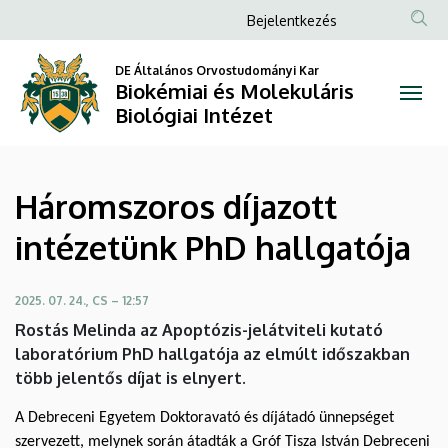
Háromszoros
Ugrás
Anonim
Bejelentkezés
a
Felhasználói
díjazott
tartalomra
DE Általános Orvostudományi Kar
fiók
Biokémiai és Molekuláris
intézetünk
menüje
Biológiai Intézet
PhD
hallgatója
Háromszoros díjazott
|
intézetünk PhD hallgatója
Biokémiai
és
2025. 07. 24., CS – 12:57
Rostás Melinda az Apoptózis-jelátviteli kutató
Molekuláris
laboratórium PhD hallgatója az elmúlt időszakban
több jelentős díjat is elnyert.
Biológiai
A Debreceni Egyetem Doktoravató és díjátadó ünnepséget
Intézet
szervezett, melynek során átadták a Gróf Tisza István Debreceni