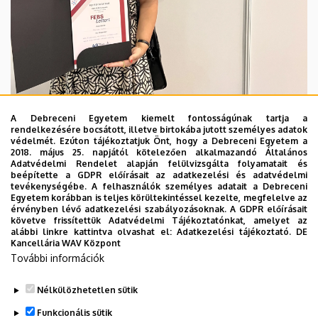
A Debreceni Egyetem kiemelt fontosságúnak tartja a
rendelkezésére bocsátott, illetve birtokába jutott személyes adatok
védelmét. Ezúton tájékoztatjuk Önt, hogy a Debreceni Egyetem a
2018. május 25. napjától kötelezően alkalmazandó Általános
Adatvédelmi Rendelet alapján felülvizsgálta folyamatait és
beépítette a GDPR előírásait az adatkezelési és adatvédelmi
2025. június 20-22. között a Semmelweis
tevékenységébe. A felhasználók személyes adatait a Debreceni
Egyetemmel együttműködésben a Doktoranduszok Országos
Egyetem korábban is teljes körültekintéssel kezelte, megfelelve az
érvényben lévő adatkezelési szabályozásoknak. A GDPR előírásait
szövetsége megrendezte a nagy múlttal rendelkező Tavaszi Szél
követve frissítettük Adatvédelmi Tájékoztatónkat, amelyet az
elnevezésű multidiszciplináris, tudományos nemzetközi
alábbi linkre kattintva olvashat el:
Adatkezelési tájékoztató.
DE
Kancellária WAV Központ
konferenciát, amelyről szintén díjazottként térhetett haza.
További információk
Melinda második helyezést ért el az orvos- és
egészségtudományi szekció Biokémia, Élettan alszekciójában.
Nélkülözhetetlen sütik
Funkcionális sütik
Ezúton gratulálunk mindhárom díjához és kiemelkedő