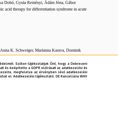
árka Dobó, Gyula Reményi, Ádám Jóna, Gábor
 acid therapy for differentiation syndrome in acute
, Anna K. Schweiger, Marianna Karava, Dominik
bauer, and Robert Kourist (2025): Mechanistic
Decarboxylase
édelmét. Ezúton tájékoztatjuk Önt, hogy a Debreceni
it és beépítette a GDPR előírásait az adatkezelési és
kezelte, megfelelve az érvényben lévő adatkezelési
ashat el:
Adatkezelési tájékoztató.
DE Kancellária WAV