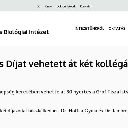
Felső
DE
Karok
Doktori Iskolák
Könyvtár
navigáció
INTÉZETÜNKRŐL
OKTATÁS
 Biológiai Intézet
 Díjat vehetett át két kollég
nnepség keretében vehette át 30 nyertes a Gróf Tisza Is
 két díjazottal büszkélkedhet. Dr. Hoffka Gyula és Dr. Jambr