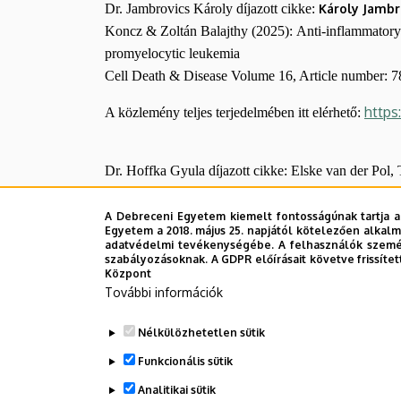
Dr. Jambrovics Károly díjazott cikke:
Károly Jambr
Molekuláris
Koncz & Zoltán Balajthy (2025): Anti-inflammatory 2
Biológiai
promyelocytic leukemia
Cell Death & Disease Volume 16, Article number: 
Intézet
https
A közlemény teljes terjedelmében itt elérhető:
Dr. Hoffka Gyula díjazott cikke: Elske van der Pol,
Gross, Roland C. Fischer, Daniel Kracher, Romas K
Elucidation and Stereochemical Consequences of Al
A Debreceni Egyetem kiemelt fontosságúnak tartja a
Egyetem a 2018. május 25. napjától kötelezően alkalm
Journal of the American Chemical Society, Volume
adatvédelmi tevékenységébe. A felhasználók személ
szabályozásoknak. A GDPR előírásait követve frissítet
https
A közlemény teljes terjedelmében itt elérhető:
Központ
További információk
Gratulálunk mindkettejüknek az elismeréshez!
Nélkülözhetetlen sütik
Funkcionális sütik
Legutóbbi frissítés:
2026. 03. 26. 09:34
Analitikai sütik