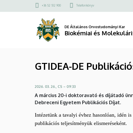
GTIDEA-
Ugrás
Felső
+36 52 512 900
Telefonkönyv
a
kapcsolat
DE
tartalomra
menü
Publikációs
DE Általános Orvostudományi Kar
Biokémiai és Molekuláris
Díjat
vehetett
GTIDEA-DE Publikációs
át
két
2026. 03. 26., CS – 09:33
kollégánk
A március 20-i doktoravató és díjátadó ü
|
Debreceni Egyetem Publikációs Díjat.
Biokémiai
Intézetünk a tavalyi évhez hasonlóan, idén is
publikációs teljesítményük elismeréseként.
és