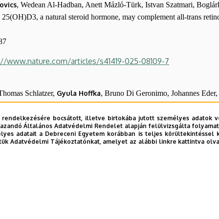
ovics
, Wedean Al-Hadban, Anett Mázló-Türk, Istvan Szatmari, Bogl
5(OH)D3, a natural steroid hormone, may complement all-trans retinoic
787
://www.nature.com/articles/s41419-025-08109-7
 Thomas Schlatzer,
Gyula Hoffka
, Bruno Di Geronimo, Johannes Eder
azlauskas, Kenji Miyamoto, Shina Caroline Lynn Kamerlin, Rolf Brein
ternative Binding of Alkenyl Substrates by Engineered Arylmalonate 
 rendelkezésére bocsátott, illetve birtokába jutott személyes adatok v
azandó Általános Adatvédelmi Rendelet alapján felülvizsgálta folyamata
 147, Issue 43, 39271−39283
yes adatait a Debreceni Egyetem korábban is teljes körültekintéssel 
tük Adatvédelmi Tájékoztatónkat, amelyet az alábbi linkre kattintva olv
://pubs.acs.org/doi/full/10.1021/jacs.5c10721