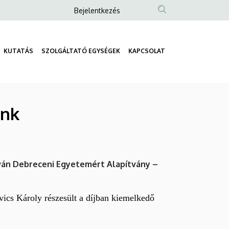
Anonim
Bejelentkezés
Felhasználói
fiók
KUTATÁS
SZOLGÁLTATÓ EGYSÉGEK
KAPCSOLAT
menüje
Fő
navigáció
ánk
tván Debreceni Egyetemért Alapítvány –
ovics Károly részesült a díjban kiemelkedő